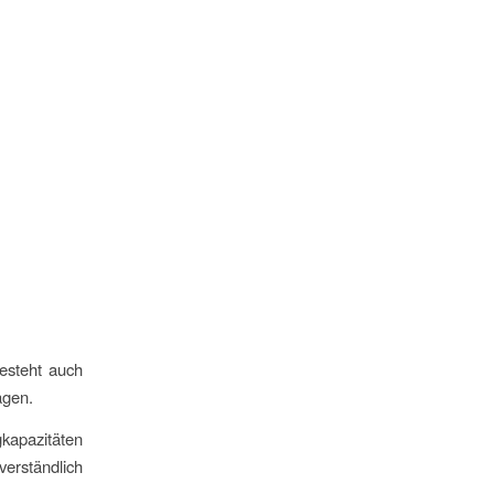
besteht auch
agen.
kapazitäten
rständlich