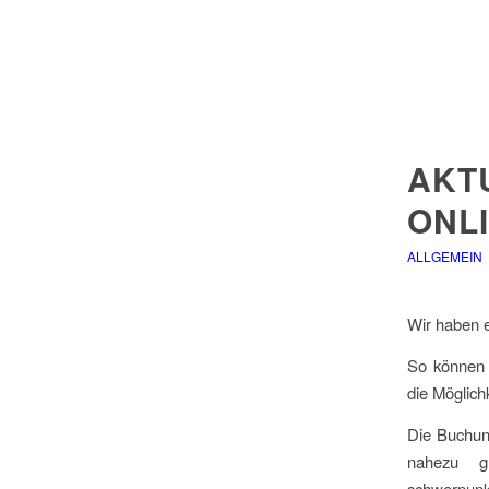
AKT
ONL
ALLGEMEIN
Wir haben e
So können n
die Möglichk
Die Buchun
nahezu gl
schwerpunk