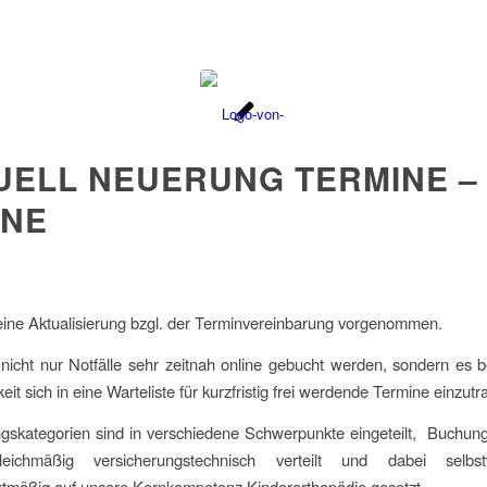
UELL NEUERUNG TERMINE –
INE
ine Aktualisierung bzgl. der Terminvereinbarung vorgenommen.
icht nur Notfälle sehr zeitnah online gebucht werden, sondern es 
eit sich in eine Warteliste für kurzfristig frei werdende Termine einzutr
gskategorien sind in verschiedene Schwerpunkte eingeteilt, Buchung
eichmäßig versicherungstechnisch verteilt und dabei selbstve
tmäßig auf unsere Kernkompetenz Kinderorthopädie gesetzt.